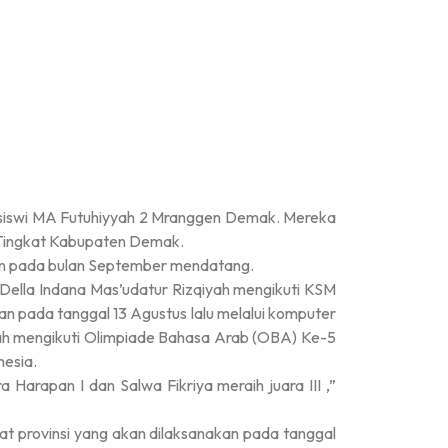
a, siswi MA Futuhiyyah 2 Mranggen Demak. Mereka
 Tingkat Kabupaten Demak.
nakan pada bulan September mendatang.
ella Indana Mas’udatur Rizqiyah mengikuti KSM
n pada tanggal 13 Agustus lalu melalui komputer
yah mengikuti Olimpiade Bahasa Arab (OBA) Ke-5
esia.
ra Harapan I dan Salwa Fikriya meraih juara III ,”
kat provinsi yang akan dilaksanakan pada tanggal