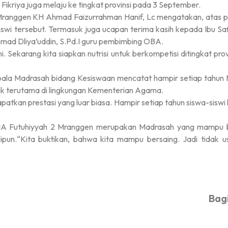
ikriya juga melaju ke tingkat provinsi pada 3 September.
ranggen KH Ahmad Faizurrahman Hanif, Lc mengatakan, atas p
-siswi tersebut. Termasuk juga ucapan terima kasih kepada Ibu 
ad Dliya’uddin, S.Pd.I guru pembimbing OBA.
 Sekarang kita siapkan nutrisi untuk berkompetisi ditingkat prov
Kepala Madrasah bidang Kesiswaan mencatat hampir setiap tah
k terutama di lingkungan Kementerian Agama.
tkan prestasi yang luar biasa. Hampir setiap tahun siswa-sisw
MA Futuhiyyah 2 Mranggen merupakan Madrasah yang mampu be
ipun.“Kita buktikan, bahwa kita mampu bersaing. Jadi tidak
Bagi