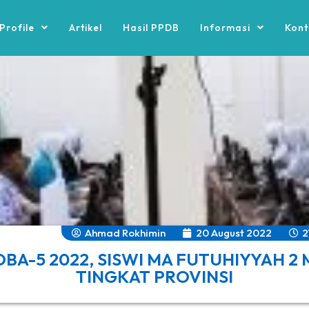
Profile
Artikel
Hasil PPDB
Informasi
Kont
Ahmad Rokhimin
20 August 2022
2
OBA-5 2022, SISWI MA FUTUHIYYAH 
TINGKAT PROVINSI