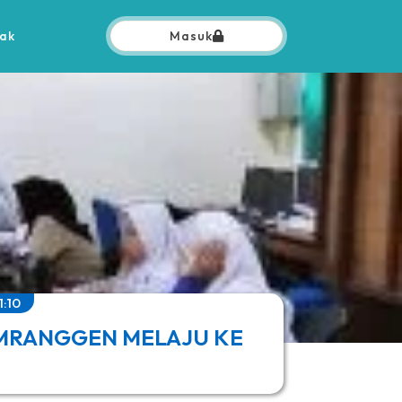
ak
Masuk
1:10
2 MRANGGEN MELAJU KE