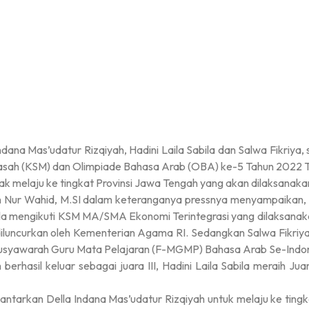
dana Mas’udatur Rizqiyah, Hadini Laila Sabila dan Salwa Fikriy
drasah (KSM) dan Olimpiade Bahasa Arab (OBA) ke-5 Tahun 2022
 berhak melaju ke tingkat Provinsi Jawa Tengah yang akan dilaksa
 Nur Wahid, M.SI dalam keteranganya pressnya menyampaikan, D
ila mengikuti KSM MA/SMA Ekonomi Terintegrasi yang dilaksanaka
 diluncurkan oleh Kementerian Agama RI. Sedangkan Salwa Fikri
usyawarah Guru Mata Pelajaran (F-MGMP) Bahasa Arab Se-Indon
berhasil keluar sebagai juara III, Hadini Laila Sabila meraih Jua
antarkan Della Indana Mas’udatur Rizqiyah untuk melaju ke ting