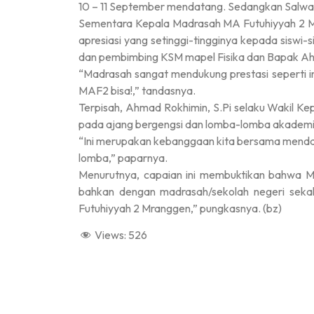
10 – 11 September mendatang. Sedangkan Salwa F
Sementara Kepala Madrasah MA Futuhiyyah 2 M
apresiasi yang setinggi-tingginya kepada siswi
dan pembimbing KSM mapel Fisika dan Bapak Ahm
“Madrasah sangat mendukung prestasi seperti ini.
MAF2 bisa!,” tandasnya.
Terpisah, Ahmad Rokhimin, S.Pi selaku Wakil 
pada ajang bergengsi dan lomba-lomba akademi
“Ini merupakan kebanggaan kita bersama mendapa
lomba,” paparnya.
Menurutnya, capaian ini membuktikan bahwa 
bahkan dengan madrasah/sekolah negeri sekal
Futuhiyyah 2 Mranggen,” pungkasnya. (bz)
Views:
526
dibuat oleh rrdigital.id