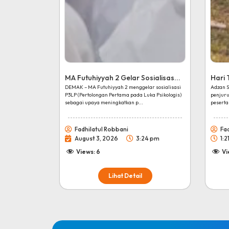
MA Futuhiyyah 2 Gelar Sosialisas...
Hari 
DEMAK – MA Futuhiyyah 2 menggelar sosialisasi
Adzan 
P3LP (Pertolongan Pertama pada Luka Psikologis)
penjur
sebagai upaya meningkatkan p...
peserta
Fadhilatul Robbani
Fa
August 3, 2026
3:24 pm
1:2
Views:
6
Vi
Lihat Detail