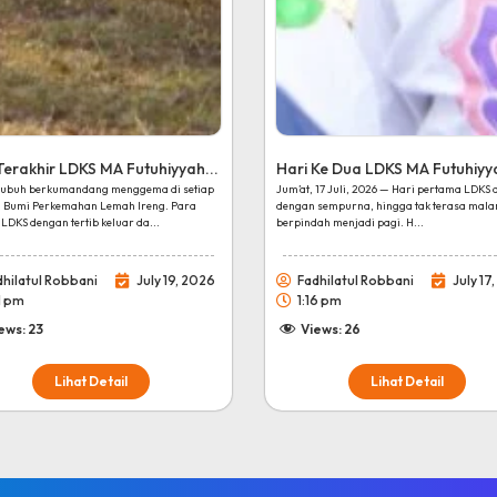
Terakhir LDKS MA Futuhiyyah...
Hari Ke Dua LDKS MA Futuhiyyah
Subuh berkumandang menggema di setiap
Jum’at, 17 Juli, 2026 — Hari pertama LDKS 
u Bumi Perkemahan Lemah Ireng. Para
dengan sempurna, hingga tak terasa mala
 LDKS dengan tertib keluar da...
berpindah menjadi pagi. H...
dhilatul Robbani
July 19, 2026
Fadhilatul Robbani
July 17
1 pm
1:16 pm
ews:
23
Views:
26
Lihat Detail
Lihat Detail