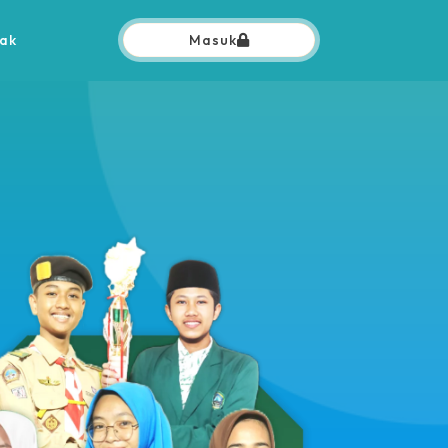
ak
Masuk