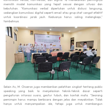
memilih model komunikasi yang tepat sesuai dengan situasi dan
kebutuhan. “Komunikasi verbal diperlukan untuk diskusi langsung,
sedangkan komunikasi digital seperti email atau grup chat sangat efektif
untuk koordinasi jarak jauh. Keduanya harus saling melengkapi,”
tambahnya.
Selain itu, M. Choeron juga memberikan pelatihan singkat tentang public
speaking yang baik. Ia menjelaskan teknik-teknik dasar seperti
pengaturan intonasi suara, gestur tubuh, dan kontak mata. “Seorang
pemimpin harus mampu berbicara dengan jelas dan meyakinkan. Tidak
hanya untuk menyampaikan ide, tetapi juga untuk membangun